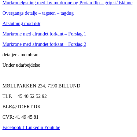
Murkroneløsning med lav murkrone og Protan flip – grip stålskinne
Overgangs detalje – tagsten – tagdug
Afslutning mod dør
Murkrone med afrundet forkant – Forslag 1
Murkrone med afrundet forkant – Forslag 2
detaljer - membran
Under udarbejdelse
MØLLPARKEN 234, 7190 BILLUND
TLF. + 45 40 52 52 92
BLR@TOERT.DK
CVR: 41 49 45 81
Facebook-f
Linkedin
Youtube